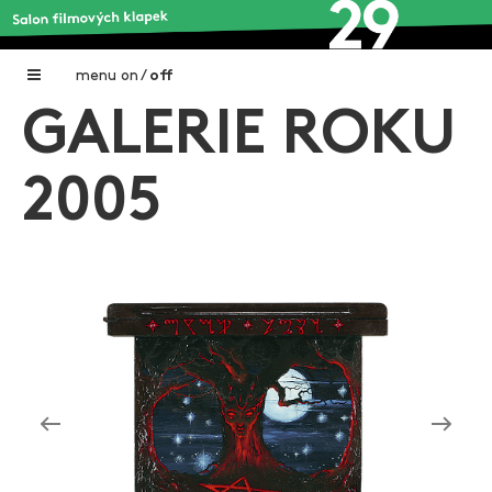
menu
on
/
off
GALERIE ROKU
Home
Nadační fond FILMTALENT ZLÍN
2005
Galerie filmových klapek
Autoři filmových klapek
O projektu
Aktuální výstavy
Aukce filmových klapek
Aktuality