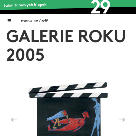
menu
on
/
off
GALERIE ROKU
Home
Nadační fond FILMTALENT ZLÍN
2005
Galerie filmových klapek
Autoři filmových klapek
O projektu
Aktuální výstavy
Aukce filmových klapek
Aktuality