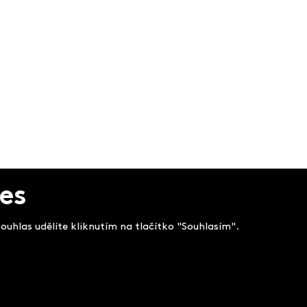
es
uhlas udělíte kliknutím na tlačítko "Souhlasím".