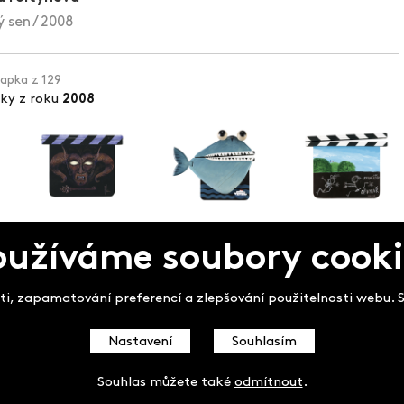
 sen / 2008
lapka z 129
pky z roku
2008
oužíváme soubory cooki
pek
i, zapamatování preferencí a zlepšování použitelnosti webu. So
Nastavení
Souhlasím
Souhlas můžete také
odmítnout
.