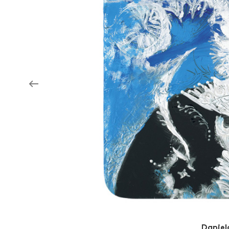
Aukce filmových klapek
Aktuality
Zlín Film Festival
Daniel