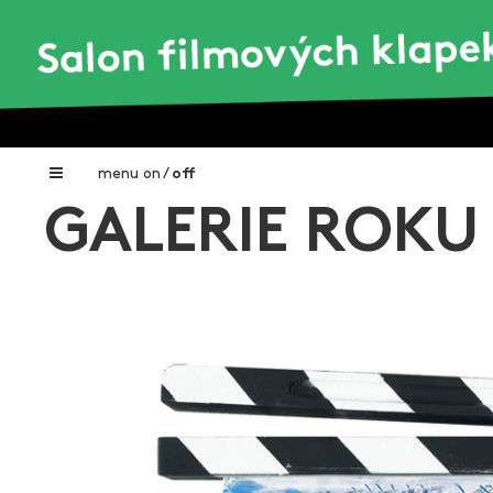
menu
on
/
off
GALERIE ROKU
Home
Nadační fond FILMTALENT ZLÍN
Galerie filmových klapek
Autoři filmových klapek
O projektu
Aktuální výstavy