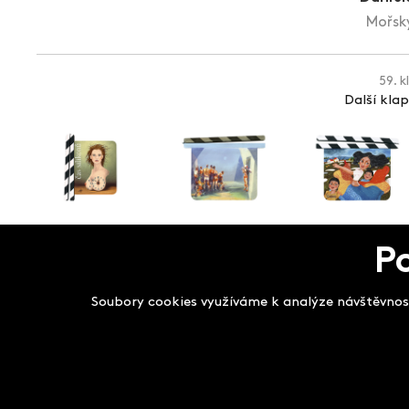
Mořský
59. k
Další kla
P
Salon filmových kla
Soubory cookies využíváme k analýze návštěvnost