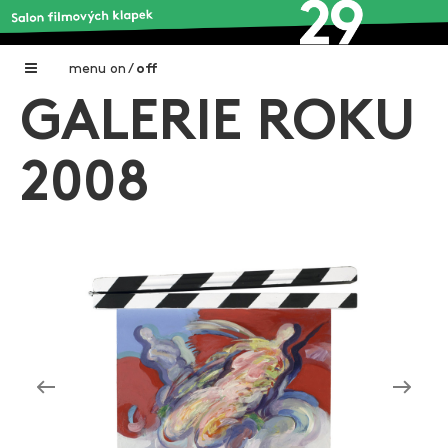
menu
on
/
off
GALERIE ROKU
Home
Nadační fond FILMTALENT ZLÍN
2008
Galerie filmových klapek
Autoři filmových klapek
O projektu
Aktuální výstavy
Aukce filmových klapek
Aktuality