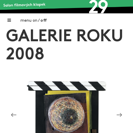
menu
on
/
off
GALERIE ROKU
Home
Nadační fond FILMTALENT ZLÍN
2008
Galerie filmových klapek
Autoři filmových klapek
O projektu
Aktuální výstavy
Aukce filmových klapek
Aktuality