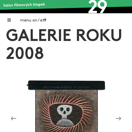
menu
on
/
off
GALERIE ROKU
Home
Nadační fond FILMTALENT ZLÍN
2008
Galerie filmových klapek
Autoři filmových klapek
O projektu
Aktuální výstavy
Aukce filmových klapek
Aktuality