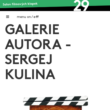
menu
on
/
off
GALERIE
Home
Nadační fond FILMTALENT ZLÍN
AUTORA -
Galerie filmových klapek
SERGEJ
Autoři filmových klapek
O projektu
KULINA
Aktuální výstavy
Aukce filmových klapek
Aktuality