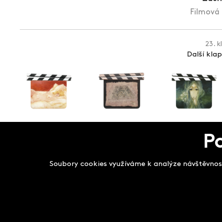
Filmová 
23. k
Další kla
P
Salon filmových kla
Soubory cookies využíváme k analýze návštěvnost