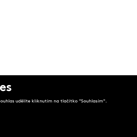
es
uhlas udělíte kliknutím na tlačítko "Souhlasím".