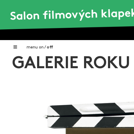
menu
on
/
off
GALERIE ROKU
Home
Nadační fond FILMTALENT ZLÍN
Galerie filmových klapek
Autoři filmových klapek
O projektu
Aktuální výstavy