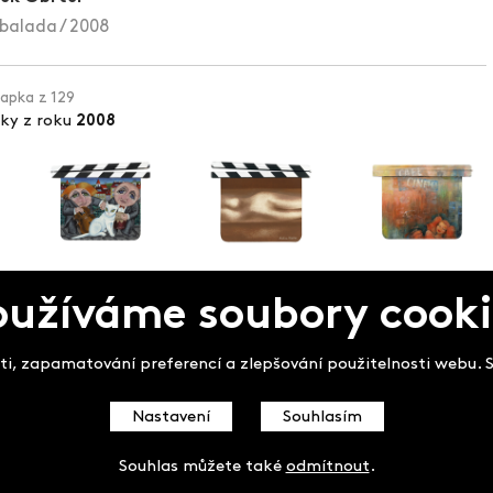
balada / 2008
lapka z 129
pky z roku
2008
oužíváme soubory cooki
pek
i, zapamatování preferencí a zlepšování použitelnosti webu. So
Nastavení
Souhlasím
Souhlas můžete také
odmítnout
.