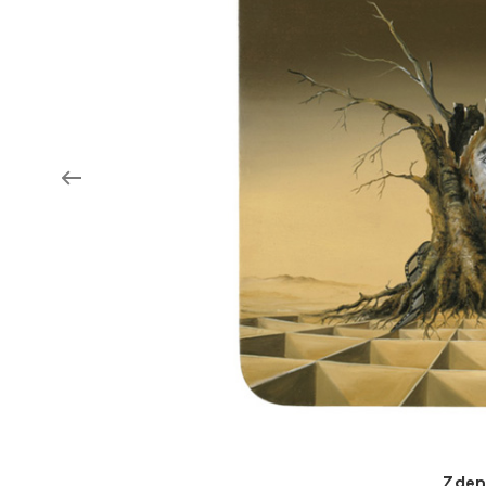
Aukce filmových klapek
Aktuality
Zlín Film Festival
Zden