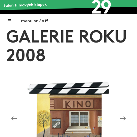
menu
on
/
off
GALERIE ROKU
Home
Nadační fond FILMTALENT ZLÍN
2008
Galerie filmových klapek
Autoři filmových klapek
O projektu
Aktuální výstavy
Aukce filmových klapek
Aktuality