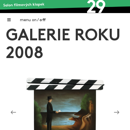
menu
on
/
off
GALERIE ROKU
Home
Nadační fond FILMTALENT ZLÍN
2008
Galerie filmových klapek
Autoři filmových klapek
O projektu
Aktuální výstavy
Aukce filmových klapek
Aktuality