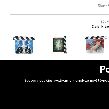
Sluneč
92. k
Další kla
P
Salon filmových kla
Soubory cookies využíváme k analýze návštěvnost