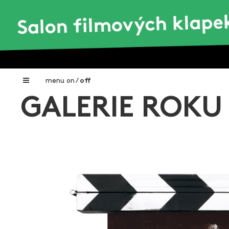
menu
on
/
off
GALERIE ROKU
Home
Nadační fond FILMTALENT ZLÍN
Galerie filmových klapek
Autoři filmových klapek
O projektu
Aktuální výstavy