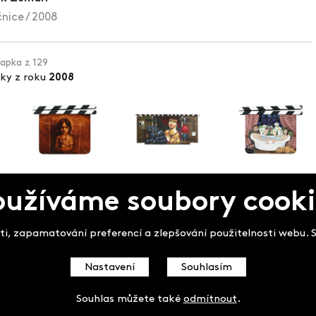
nice / 2008
lapka z 129
pky z roku
2008
oužíváme soubory cooki
pek
i, zapamatování preferencí a zlepšování použitelnosti webu. So
Nastavení
Souhlasím
Souhlas můžete také
odmítnout
.