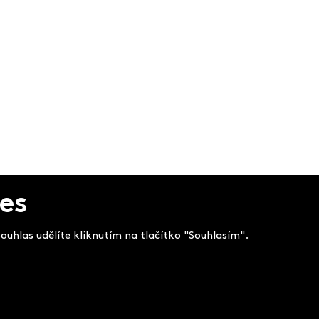
es
uhlas udělíte kliknutím na tlačítko "Souhlasím".