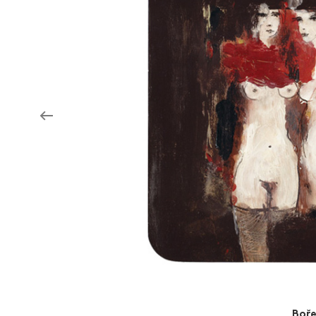
Aukce filmových klapek
Aktuality
Zlín Film Festival
Boř