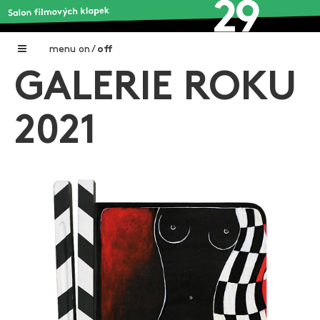
menu
on
/
off
GALERIE ROKU
Home
Nadační fond FILMTALENT ZLÍN
2021
Galerie filmových klapek
Autoři filmových klapek
O projektu
Aktuální výstavy
Aukce filmových klapek
Aktuality