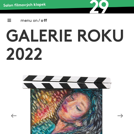
menu
on
/
off
GALERIE ROKU
Home
Nadační fond FILMTALENT ZLÍN
2022
Galerie filmových klapek
Autoři filmových klapek
O projektu
Aktuální výstavy
Aukce filmových klapek
Aktuality