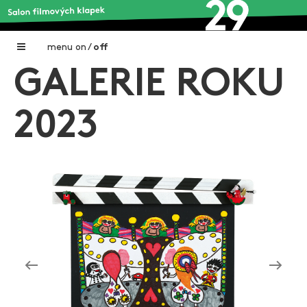
menu
on
/
off
GALERIE ROKU
Home
Nadační fond FILMTALENT ZLÍN
2023
Galerie filmových klapek
Autoři filmových klapek
O projektu
Aktuální výstavy
Aukce filmových klapek
Aktuality