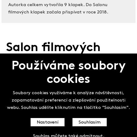
Autorka celkem vytvořila 9 klapek. Do Salonu
filmových klapek začala přispívat v roce 2018.
Salon filmových
klapek
Používáme soubory
cookies
Soubory cookies využíváme k analýze návštěvnosti,
zapamatování preferencí a zlepšování použitelnosti
webu. Souhlas udělíte kliknutím na tlačítko "Souhlasím".
Nastavení
Souhlasím
Souhlas můžete také
odmítnout
.