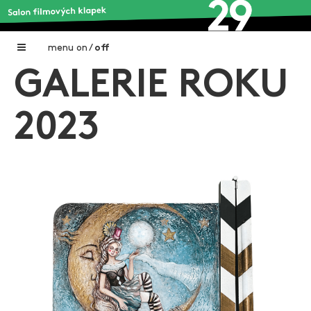
menu
on
/
off
GALERIE ROKU
Home
Nadační fond FILMTALENT ZLÍN
2023
Galerie filmových klapek
Autoři filmových klapek
O projektu
Aktuální výstavy
Aukce filmových klapek
Aktuality