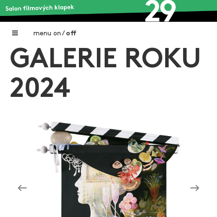
menu
on
/
off
GALERIE ROKU
Home
Nadační fond FILMTALENT ZLÍN
2024
Galerie filmových klapek
Autoři filmových klapek
O projektu
Aktuální výstavy
Aukce filmových klapek
Aktuality