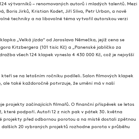
 124 výtvarníků – renomovaných autorů i mladých talentů. Mezi
Boris Jirků, Kristian Kodet, Jiří Slíva, Petr Urban, a nově
olné techniky a na libovolné téma vytvořil autorskou verzi
klapka „Velká jízda“ od Jaroslava Němečka, jejíž cena se
gora Kitzbergera (101 tisíc Kč) a „Panenské jablíčko za
dražba všech 124 klapek vynesla 4 430 000 Kč, což je nejvyšší
kteří se na letošním ročníku podíleli. Salon filmových klapek
e, ale také každoročně potvrzuje, že umění má v naší
projekty začínajících filmařů. O finanční příspěvek se letos
, které podpoří. Autoři 12 z nich pak v pátek 30. května
své projekty před odbornou porotou a na místě dostali zpětnou
y dalších 20 vybraných projektů rozhodne porota v průběhu