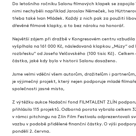
Do letošního ročníku Salonu filmových klapek se zapojilo
nimi nechyběli například Jaroslav Němeček, Iva Hüttnerová, 
třeba také Ivan Mládek. Každý z nich pak za použití libov
dřevěné filmové klapky, a to bez nároku na honorář.
Největší zájem při dražbě v Kongresovém centru vzbudila 
vyšplhala na 161 000 Kč, následovaná klapkou „Múzy“ od I
rozbřesku“ od Josefa Velčovského (100 tisíc Kč). Celkem 
částka, jaké kdy bylo v historii Salonu dosaženo.
Jsme velmi vděční všem autorům, dražitelům i partnerům, 
je výjimečný projekt, který nejen podporuje mladé filmař
společnosti jasné místo,
Z výtěžku aukce Nadační fond FILMTALENT ZLÍN podporuje 
přihlásilo 115 projektů. Odborná porota vybrala celkem 32
v rámci pitchingu na Zlín Film Festivalu odprezentovali 
vazbu v podobě přidělené finanční částky. O výši podpor
pondělí 2. června.