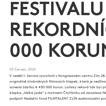
FESTIVAL
Aukce filmových klapek
Aktuality
REKORDNÍ
Zlín Film Festival
000 KORU
03 Červen, 2025
V neděli 1. června vyvrcholil v Kongresovém centru Zlín 28
originálně ztvárněných filmových klapek, která je nedíln
vynesla částku 4 430 000 korun. Loňský rekord tak byl př
klapka „Velká jízda“ s motivem Čtyřlístku od Jaroslava 
podpoří Nadační fond FILMTALENT ZLÍN audiovizuální pro