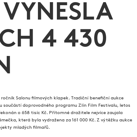
U VYNESLA
CH 4 430
N
. ročník Salonu filmových klapek. Tradiční benefiční aukce
ou součástí doprovodného programu Zlín Film Festivalu, letos
ekonán o 658 tisíc Kč. Přítomné dražitele nejvíce zaujala
Němečka, která byla vydražena za 161 000 Kč. Z výtěžku aukce
jekty mladých filmařů.