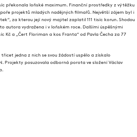
 tisíc překonala loňské maximum. Finanční prostředky z výtěžku
ře projektů mladých nadějných filmařů. Největší zájem byl i
“, za kterou její nový majitel zaplatil 111 tisíc korun. Shodou
oto autora vydražena i v loňském roce. Dalšími úspěšnými
íc Kč a „Čert Floriman a kos Franta“ od Pavla Čecha za 77
řicet jedna z nich se svou žádostí uspělo a získalo
 Projekty posuzovala odborná porota ve složení Václav
ra.