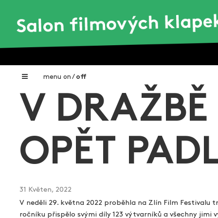
menu
on
/
off
V DRAŽBĚ
Home
Nadační fond FILMTALENT ZLÍN
OPĚT PAD
Galerie filmových klapek
Autoři filmových klapek
O projektu
31 Květen, 2022
V neděli 29. května 2022 proběhla na Zlín Film Festivalu
Aktuální výstavy
ročníku přispělo svými díly 123 výtvarníků a všechny jimi