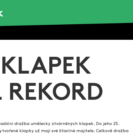
 KLAPEK
L REKORD
 tradiční dražba umělecky ztvárněných klapek. Do jeho 25.
 vytvořené klapky už mají své šťastné majitele. Celkově dražba