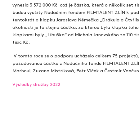
Aukce filmových klapek
vynesla 3 572 000 Kč, což je částka, která o několik set
budou využity Nadačním fondem FILMTALENT ZLÍN k podpo
Aktuality
tentokrát o klapku Jaroslava Němečka „Drákula a Čtyřlístek
okolností je to stejná částka, za kterou byla klapka toh
Zlín Film Festival
klapkami byly „Libuška“ od Michala Janovského za 110 tis
tisíc Kč.
V tomto roce se o podporu ucházelo celkem 75 projektů, t
požadovanou částku z Nadačního fondu FILMTALENT ZLÍN.
Marhoul, Zuzana Mistríková, Petr Vlček a Čestmír Vanču
Výsledky dražby 2022