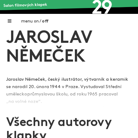
menu
on
/
off
JAROSLAV
Home
Nadační fond FILMTALENT ZLÍN
NĚMEČEK
Galerie filmových klapek
Autoři filmových klapek
Jaroslav Němeček, český ilustrátor, výtvarník a keramik
se narodil 20. února 1944 v Praze. Vystudoval Střední
O projektu
uměleckoprůmyslovou školu, od roku 1965 pracoval
Zobrazit více
Aktuální výstavy
„na volné noze“.
V roce 1989 založil v Praze 4 nakladatelství Čtyřlistek.
Aukce filmových klapek
Z počátku ilustroval pohádkové knížky, leporela
Všechny autorovy
a omalovánky. V roce 1969 nakreslil a napsal první číslo
Aktuality
legendárního Čtyřlístku, který vychází dodnes a stal se
klapky