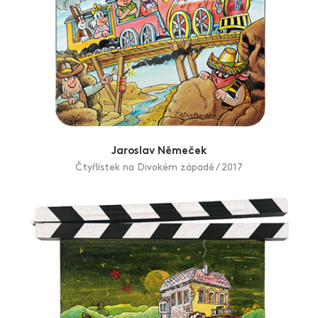
Jaroslav Němeček
Čtyřlístek na Divokém západě / 2017