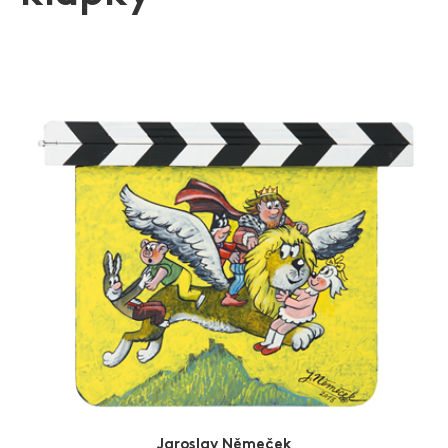
tak nejdéle vycházejícím českým dětským komiksem.
Zlín Film Festival
Ve své tvorbě se Jaroslav Němeček věnoval také keramice
a svá díla vystavoval po celé Evropě. Pro město Rötz
vytvořil kašnu a sochu sv. Margarety. S německými
egyptology spolupracoval na vytváření replik hrobek
egyptských králů a královen. Pro rok 2019 připravuje
k padesátému výročí vzniku Čtyřlístku již druhý
celovečerní kreslený film.
V roce 2007 byl na mezinárodním Komiksfestu uveden
do komiksové Síně slávy.
Jaroslav Němeček