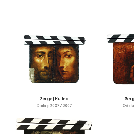
Aukce filmových klapek
Aktuality
Zlín Film Festival
Sergej Kulina
Serg
Dialog 2007 / 2007
Očeká