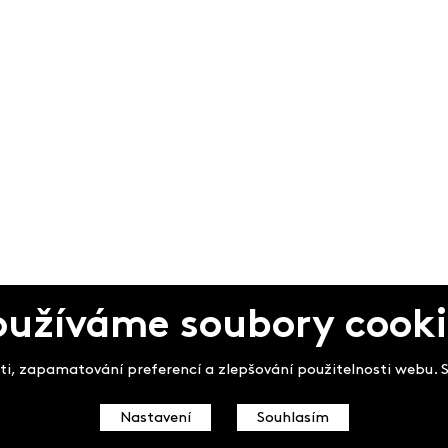
oužíváme soubory cooki
pek
i, zapamatování preferencí a zlepšování použitelnosti webu. So
Nastavení
Souhlasím