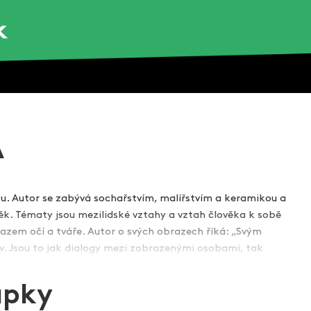
A
onsku. Autor se zabývá sochařstvím, malířstvím a keramikou a
ověk. Tématy jsou mezilidské vztahy a vztah člověka k sobě
azem očí a tváře. Autor o svých obrazech říká: „Svým
azit více
v. Jsou to jak dialogy mezi zobrazenými osobami, tak
apky