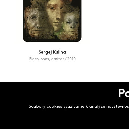
Sergej Kulina
Fides, spes, caritas / 2010
P
Salon filmových kla
Soubory cookies využíváme k analýze návštěvnost