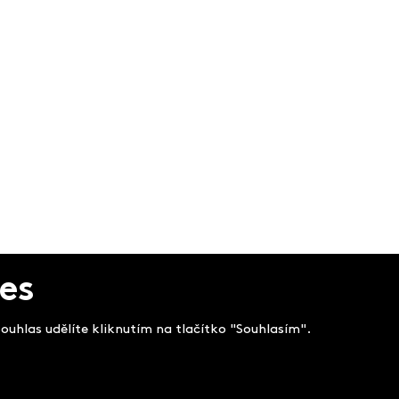
es
uhlas udělíte kliknutím na tlačítko "Souhlasím".