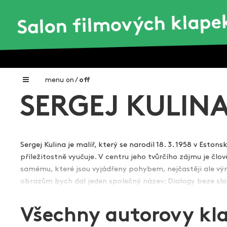
menu
on
/
off
SERGEJ KULIN
Home
Nadační fond FILMTALENT ZLÍN
Sergej Kulina je malíř, který se narodil 18. 3. 1958 v Est
Galerie filmových klapek
příležitostně vyučuje. V centru jeho tvůrčího zájmu je čl
Autoři filmových klapek
samému, které jsou vyjádřeny pohybem, nejčastěji ale výr
Zobr
obrazům bych dal jeden společný název: Dialogy beze slo
O projektu
především vždy dialog obrazu s divákem.“
Všechny autorovy kl
Aktuální výstavy
Zdroj: www.sergejkulina.com