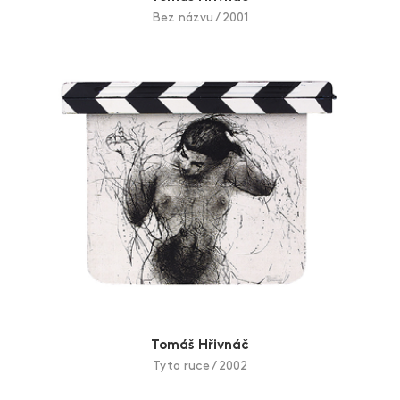
realistický základ zobrazovaného a dává mu do vínku
Bez názvu / 2001
tajemství, záhadu, krásu, duši, vyzývavost, poddajnost,
prostě to, co dokáží jen ženy letmým přivřením víčka.
Hřivnáčovy nekonfliktní grafiky jsou přesně tím, co od
nich autor očekává. Nikoli diskutované kontroverzní dílo
dštící blesky, ale svěží, příjemné emoce vzbuzující
pohlazení. Bere ženu jako pradávnou nositelku života, ale
i dráždivou milenku či chápající přítelkyni. A právě tento
archetypální rozpor jasně vystupuje z Hřivnáčových
grafik a dodává jim mocnou energii zastřenou magickým
stínem. Jsou technicky dokonalé, tudíž nepotřebují
přidané podbízivé pozlátko. Ve virtuózních grafických
listech upřednostňuje symboliku, záblesk okamžiku,
náznakovou torzovitost běhu času, a proto nejčastěji
pracuje technikou suché jehly. Řadíme ji do kategorie
tisku z hloubky a velice se podobá rytině. Ostrou jehlou
Tomáš Hřivnáč
autor přímo vyrývá vybraný námět do kovové destičky.
Tyto ruce / 2002
Po stranách čar se lehce zvedá narušený kov, tzv. grádek,
jenž se neodstraňuje – pomáhá k specifickému vzhledu