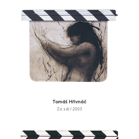
výsledného tisku. Své Venuše zobrazuje s propracovanou
linií těla, méně avizuje obličej: „Emocionální pnutí
vyjadřuje postava jednoznačně, bez přetvářky a velice
srozumitelně. V obličeji to může být mnohdy jinak.“ Jeho
vkusné akty nepobuřují ani ty nejzarytější puristy, jelikož
se nedají vnímat eroticky ani mateřsky, ale zcela
přirozeně a zároveň nadpozemsky. V okamžiku opuštění
poslední konkrétnosti se jeho grafiky ubírají do jemné
abstrakce a zůstávají pouze zbloudilé linky, nositelky
jednoznačného významu, jež dolaďují tvar, akci či emoci.
Grafik a především bravurní kreslíř Tomáš Hřivnáč se stal
jednou z nejvýraznějších osobností svého oboru. Motivy k
němu přicházejí náhle, on je pokorně přijímá a
Tomáš Hřivnáč
proměňuje v citlivou poetiku. Schopnost prezentovat
Za zdí / 2003
hluboké umělecké, ale i lidské zážitky pomocí vizuálního
působení čisté formy v podobě prosté linky, chcete-li
čáry, je velice výmluvná. Z celého Hřivnáčova díla vyzařuje
pocit optimismu, jistoty, nenajdete v něm existencionální