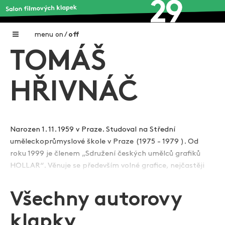
menu
on
/
off
TOMÁŠ
Home
Nadační fond FILMTALENT ZLÍN
HŘIVNÁČ
Galerie filmových klapek
Autoři filmových klapek
Narozen 1. 11. 1959 v Praze. Studoval na Střední
uměleckoprůmyslové škole v Praze (1975 - 1979 ). Od
O projektu
roku 1999 je členem „Sdružení českých umělců grafiků
Zobrazit více
Aktuální výstavy
HOLLAR“. Věnuje se především volné grafice, nejčastěji
suché jehle nebo akvarelu. Jeho světem je svět ženy a
Aukce filmových klapek
poetiky, která ji obklopuje a utváří. Grafické listy jsou
Všechny autorovy
jakoby záznamem okamžiků, v nichž se projeví záblesk
Aktuality
akce, situace, gesta. I samotné názvy děl naznačují
klapky