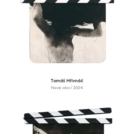
pnutí. Východisko ze zmatků vidí spíše v nových
myšlenkách, pozitivním pohledu a jeho organický styl
tak nachází nadčasovou platnost.
Zdroj: www.fineart.cz
Tomáš Hřivnáč
Nové věci / 2004