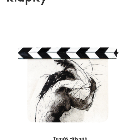
okamžitost a torzovitost situací (Naposled, Uhýbat,
Zlín Film Festival
Stranou, Mimo aj.). Směrem k abstraktnosti míří jeho
grafiky tam, kde opouští i tvář a konkrétnost osobnosti,
aby zbyla jen linka, tvar a tomu odpovídající napětí. Je
členem Klubu konkretistů, Profil, Parabola, Asociace
volné grafiky (1993-1999), SČUG Hollar (od 1999), SCA
(2003). Tomáš Hřivnáč se v oblasti umění pohybuje
dlouho a velice sebevědomě. Jeho umělecký rádius se
nezaměřuje pouze na výtvarné aktivity, ale je i
uznávaným hráčem na bonga a další perkusní nástroje.
Právě dynamická a rytmická hudba s etnickými prvky,
na niž se zaměřuje, nachází pomyslnou kontrastní
odezvu v akvarelové malbě, častěji však v grafice.
Tajemné, trošku magické tahy, spíše linky, vyryté do
měděných desek se v jednom okamžiku slijí a jakoby
náhodou, mimochodem nacházejí konečnou podobu,
podobu ženského těla. Tato navenek působící nahodilost
je podpořená léty pečlivé a tvrdé práce. Zemitá
barevnost a sametový vzhled výsledného listu narušuje
Tomáš Hřivnáč