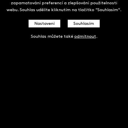
zapamatování preferencí a zlepšování použitelnosti
webu. Souhlas udělíte kliknutím na tlačítko "Souhlasím".
Nastavení
Souhlasím
Souhlas můžete také
odmítnout
.
Tomáš Hřivnáč
Autor celkem vytvořil 26 klapek. Do Salonu filmových
klapek začal přispívat v roce 2001.
Salon filmových