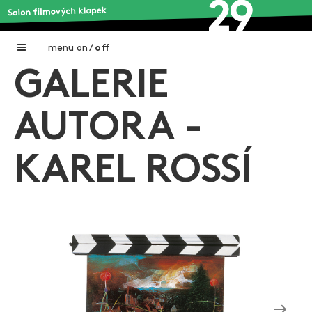
menu
on
/
off
GALERIE
Home
Nadační fond FILMTALENT ZLÍN
AUTORA -
Galerie filmových klapek
KAREL ROSSÍ
Autoři filmových klapek
O projektu
Aktuální výstavy
Aukce filmových klapek
Aktuality