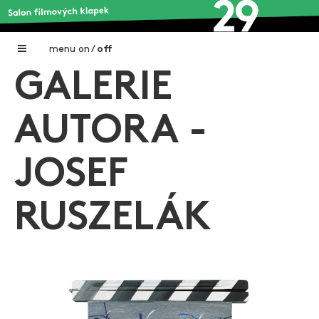
menu
on
/
off
GALERIE
Home
Nadační fond FILMTALENT ZLÍN
AUTORA -
Galerie filmových klapek
JOSEF
Autoři filmových klapek
O projektu
RUSZELÁK
Aktuální výstavy
Aukce filmových klapek
Aktuality