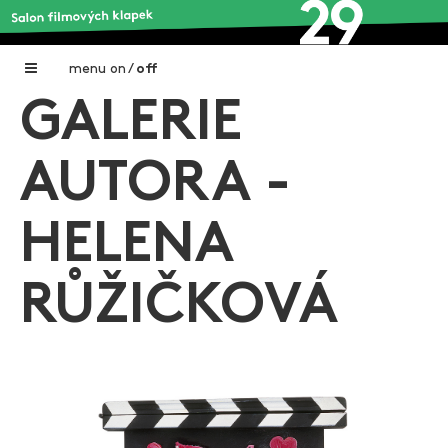
menu
on
/
off
GALERIE
Home
Nadační fond FILMTALENT ZLÍN
AUTORA -
Galerie filmových klapek
HELENA
Autoři filmových klapek
O projektu
RŮŽIČKOVÁ
Aktuální výstavy
Aukce filmových klapek
Aktuality