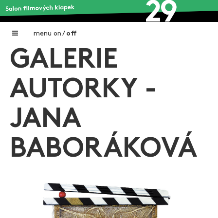
menu
on
/
off
GALERIE
Home
Nadační fond FILMTALENT ZLÍN
AUTORKY -
Galerie filmových klapek
JANA
Autoři filmových klapek
O projektu
BABORÁKOVÁ
Aktuální výstavy
Aukce filmových klapek
Aktuality