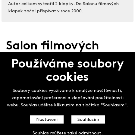
Autor celkem vytvořil 2 klapky. Do Salonu filmových
klapek začal přispívat v roce 2000.
Salon filmových
klapek
Používáme soubory
cookies
Soubory cookies využíváme k analýze návštěvnosti,
zapamatování preferencí a zlepšování použitelnosti
webu. Souhlas udělíte kliknutím na tlačítko "Souhlasím".
Nastavení
Souhlasím
Souhlas můžete také
odmítnout
.