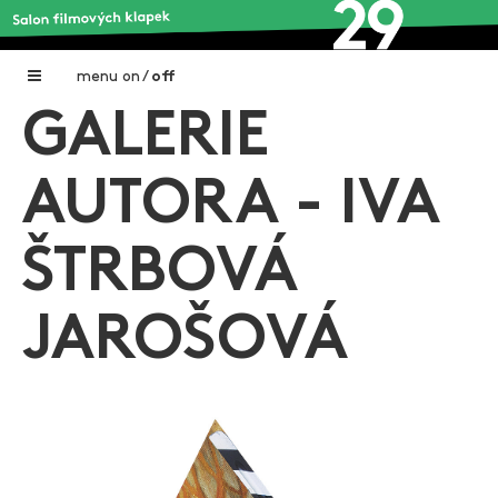
menu
on
/
off
GALERIE
Home
Nadační fond FILMTALENT ZLÍN
AUTORA - IVA
Galerie filmových klapek
ŠTRBOVÁ
Autoři filmových klapek
O projektu
JAROŠOVÁ
Aktuální výstavy
Aukce filmových klapek
Aktuality