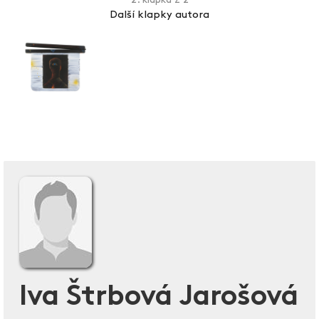
2. klapka z 2
Další klapky autora
Iva Štrbová Jarošová