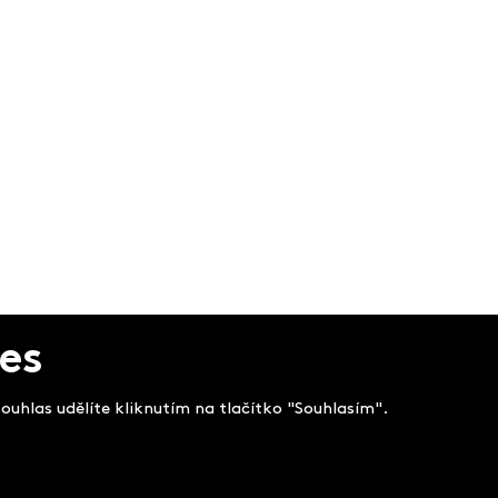
es
uhlas udělíte kliknutím na tlačítko "Souhlasím".