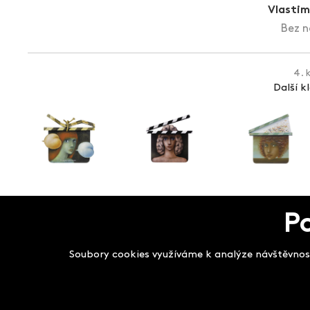
Vlastim
Bez n
4. 
Další k
Salon filmových kla
P
Soubory cookies využíváme k analýze návštěvnost