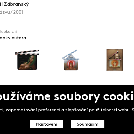
il Zábranský
ázvu / 2001
klapka z 8
lapky autora
pek
oužíváme soubory cooki
i, zapamatování preferencí a zlepšování použitelnosti webu. So
Nastavení
Souhlasím