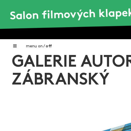
menu
on
/
off
GALERIE AUTOR
Home
Nadační fond FILMTALENT ZLÍN
ZÁBRANSKÝ
Galerie filmových klapek
Autoři filmových klapek
O projektu
Aktuální výstavy