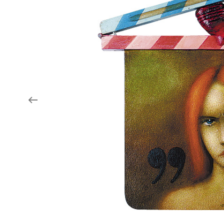
Aukce filmových klapek
Aktuality
Zlín Film Festival