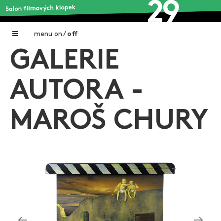
menu
on
/
off
GALERIE
Home
Nadační fond FILMTALENT ZLÍN
AUTORA -
Galerie filmových klapek
MAROŠ CHURY
Autoři filmových klapek
O projektu
Aktuální výstavy
Aukce filmových klapek
Aktuality