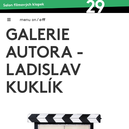
menu
on
/
off
GALERIE
Home
Nadační fond FILMTALENT ZLÍN
AUTORA -
Galerie filmových klapek
LADISLAV
Autoři filmových klapek
O projektu
KUKLÍK
Aktuální výstavy
Aukce filmových klapek
Aktuality