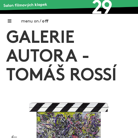
menu
on
/
off
GALERIE
Home
Nadační fond FILMTALENT ZLÍN
AUTORA -
Galerie filmových klapek
TOMÁŠ ROSSÍ
Autoři filmových klapek
O projektu
Aktuální výstavy
Aukce filmových klapek
Aktuality