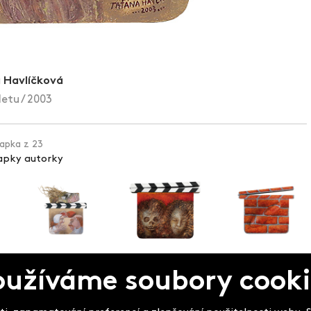
 Havlíčková
letu / 2003
lapka z 23
lapky autorky
oužíváme soubory cooki
pek