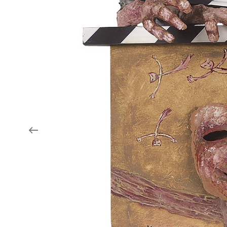
Aukce filmových klapek
Aktuality
Zlín Film Festival