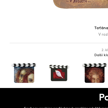
Taťána
V roz
2. k
Další k
P
Salon filmových kla