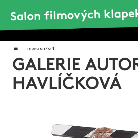
menu
on
/
off
GALERIE AUTO
Home
Nadační fond FILMTALENT ZLÍN
HAVLÍČKOVÁ
Galerie filmových klapek
Autoři filmových klapek
O projektu
Aktuální výstavy