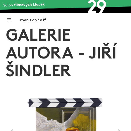
menu
on
/
off
GALERIE
Home
Nadační fond FILMTALENT ZLÍN
AUTORA - JIŘÍ
Galerie filmových klapek
ŠINDLER
Autoři filmových klapek
O projektu
Aktuální výstavy
Aukce filmových klapek
Aktuality