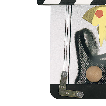
Aukce filmových klapek
Aktuality
Zlín Film Festival