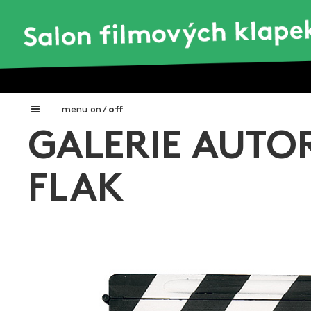
menu
on
/
off
GALERIE AUTO
Home
Nadační fond FILMTALENT ZLÍN
FLAK
Galerie filmových klapek
Autoři filmových klapek
O projektu
Aktuální výstavy