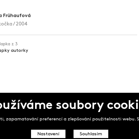
a Frühaufová
kočka / 2004
klapka z 3
lapky autorky
oužíváme soubory cooki
pek
i, zapamatování preferencí a zlepšování použitelnosti webu. So
Nastavení
Souhlasím