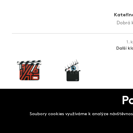
Kateřin
Dobrá 
1. 
Další k
P
Salon filmových kla
Soubory cookies využíváme k analýze návštěvnost