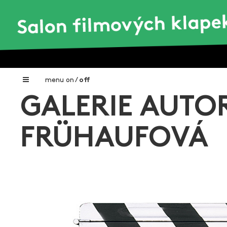
menu
on
/
off
GALERIE AUTO
Home
Nadační fond FILMTALENT ZLÍN
FRÜHAUFOVÁ
Galerie filmových klapek
Autoři filmových klapek
O projektu
Aktuální výstavy