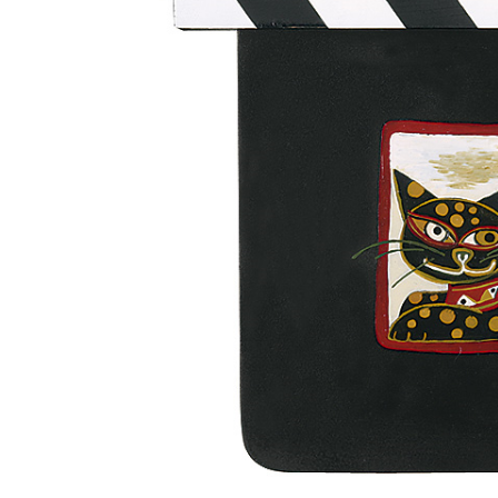
Aukce filmových klapek
Aktuality
Zlín Film Festival