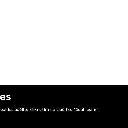
es
uhlas udělíte kliknutím na tlačítko "Souhlasím".