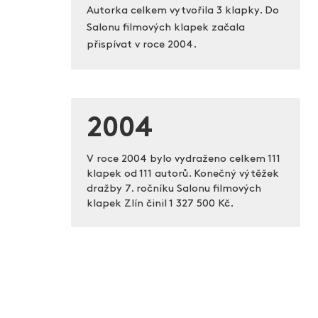
Autorka celkem vytvořila 3 klapky. Do
Salonu filmových klapek začala
přispívat v roce 2004.
2004
V roce 2004 bylo vydraženo celkem 111
klapek od 111 autorů. Konečný výtěžek
dražby 7. ročníku Salonu filmových
klapek Zlín činil
1 327 500 Kč.