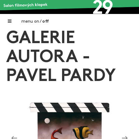
menu
on
/
off
GALERIE
Home
Nadační fond FILMTALENT ZLÍN
AUTORA -
Galerie filmových klapek
PAVEL PARDY
Autoři filmových klapek
O projektu
Aktuální výstavy
Aukce filmových klapek
Aktuality