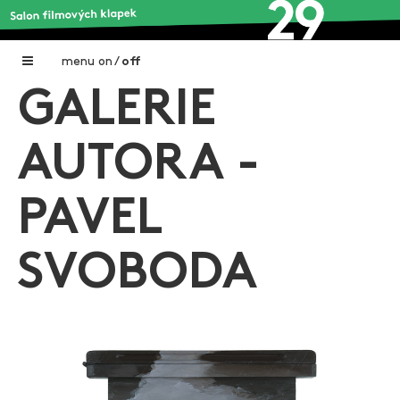
menu
on
/
off
GALERIE
Home
Nadační fond FILMTALENT ZLÍN
AUTORA -
Galerie filmových klapek
PAVEL
Autoři filmových klapek
O projektu
SVOBODA
Aktuální výstavy
Aukce filmových klapek
Aktuality