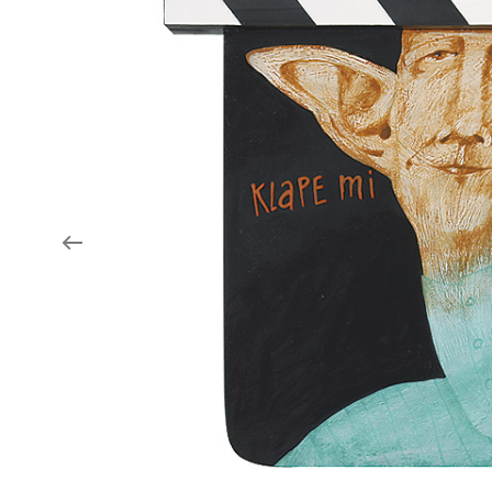
Aukce filmových klapek
Aktuality
Zlín Film Festival