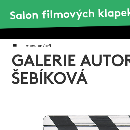
menu
on
/
off
GALERIE AUTOR
Home
Nadační fond FILMTALENT ZLÍN
ŠEBÍKOVÁ
Galerie filmových klapek
Autoři filmových klapek
O projektu
Aktuální výstavy