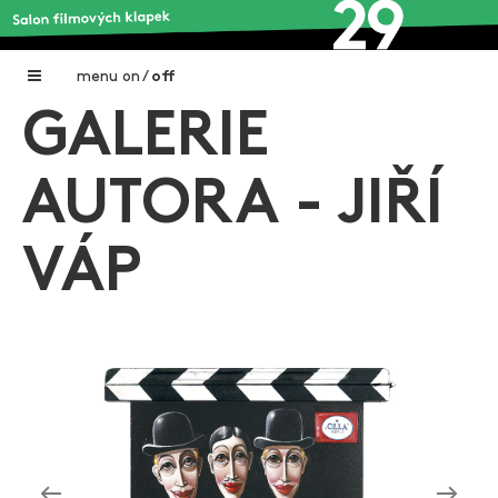
menu
on
/
off
GALERIE
Home
Nadační fond FILMTALENT ZLÍN
AUTORA - JIŘÍ
Galerie filmových klapek
VÁP
Autoři filmových klapek
O projektu
Aktuální výstavy
Aukce filmových klapek
Aktuality