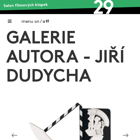
menu
on
/
off
GALERIE
Home
Nadační fond FILMTALENT ZLÍN
AUTORA - JIŘÍ
Galerie filmových klapek
DUDYCHA
Autoři filmových klapek
O projektu
Aktuální výstavy
Aukce filmových klapek
Aktuality