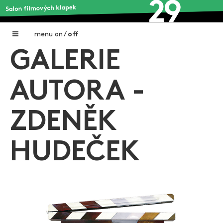
menu
on
/
off
GALERIE
Home
Nadační fond FILMTALENT ZLÍN
AUTORA -
Galerie filmových klapek
ZDENĚK
Autoři filmových klapek
O projektu
HUDEČEK
Aktuální výstavy
Aukce filmových klapek
Aktuality