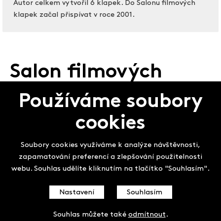
Autor celkem vytvořil 6 klapek. Do Salonu filmových
klapek začal přispívat v roce 2001.
Salon filmových
klapek
Používáme soubory
cookies
Soubory cookies využíváme k analýze návštěvnosti,
zapamatování preferencí a zlepšování použitelnosti
webu. Souhlas udělíte kliknutím na tlačítko "Souhlasím".
Nastavení
Souhlasím
Souhlas můžete také
odmítnout
.