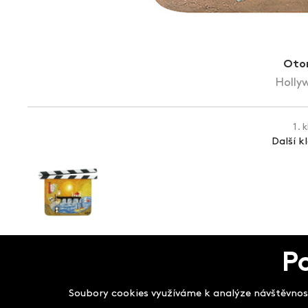
Oton
Holly
1. 
Další k
P
Salon filmových kla
Soubory cookies využíváme k analýze návštěvnost