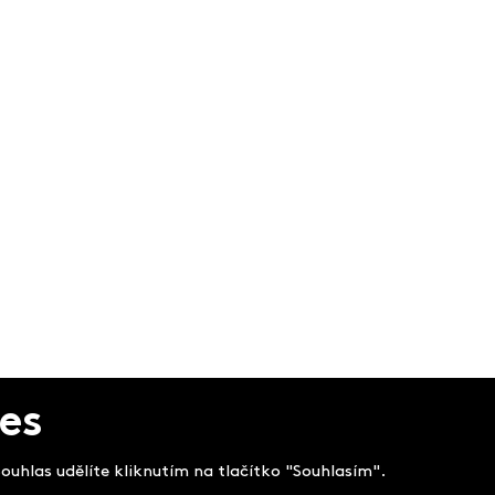
es
uhlas udělíte kliknutím na tlačítko "Souhlasím".