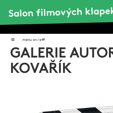
menu
on
/
off
GALERIE AUTO
Home
Nadační fond FILMTALENT ZLÍN
KOVAŘÍK
Galerie filmových klapek
Autoři filmových klapek
O projektu
Aktuální výstavy