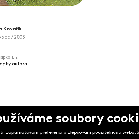
 Kovařík
wood / 2005
klapka z 2
lapky autora
oužíváme soubory cooki
pek
i, zapamatování preferencí a zlepšování použitelnosti webu. So