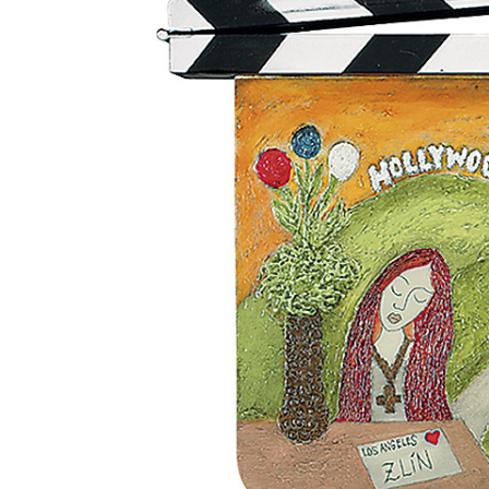
Aukce filmových klapek
Aktuality
Zlín Film Festival