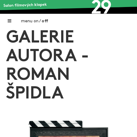
menu
on
/
off
GALERIE
Home
Nadační fond FILMTALENT ZLÍN
AUTORA -
Galerie filmových klapek
ROMAN
Autoři filmových klapek
O projektu
ŠPIDLA
Aktuální výstavy
Aukce filmových klapek
Aktuality