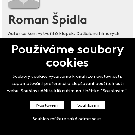
Roman Špidla
Autor celkem vytvořil 6 klapek. Do Salonu filmových
klapek začal přispívat v roce 2003.
Používáme soubory
cookies
Salon filmových
Soubory cookies využíváme k analýze návštěvnosti,
zapamatování preferencí a zlepšování použitelnosti
klapek
webu. Souhlas udělíte kliknutím na tlačítko "Souhlasím".
Nastavení
Souhlasím
Souhlas můžete také
odmítnout
.