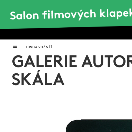
menu
on
/
off
GALERIE AUTOR
Home
Nadační fond FILMTALENT ZLÍN
SKÁLA
Galerie filmových klapek
Autoři filmových klapek
O projektu
Aktuální výstavy