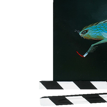
Aukce filmových klapek
Aktuality
Zlín Film Festival