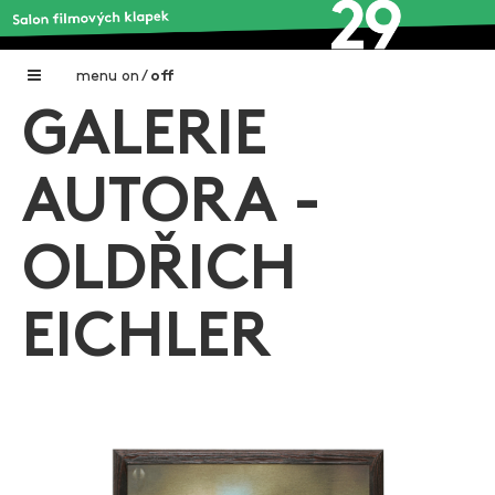
menu
on
/
off
GALERIE
Home
Nadační fond FILMTALENT ZLÍN
AUTORA -
Galerie filmových klapek
OLDŘICH
Autoři filmových klapek
O projektu
EICHLER
Aktuální výstavy
Aukce filmových klapek
Aktuality