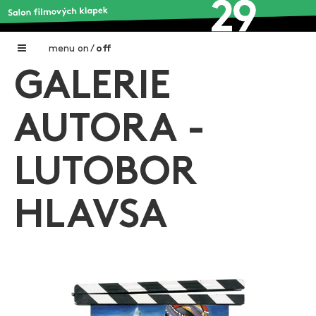
menu
on
/
off
GALERIE
Home
Nadační fond FILMTALENT ZLÍN
AUTORA -
Galerie filmových klapek
LUTOBOR
Autoři filmových klapek
O projektu
HLAVSA
Aktuální výstavy
Aukce filmových klapek
Aktuality