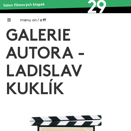
menu
on
/
off
GALERIE
Home
Nadační fond FILMTALENT ZLÍN
AUTORA -
Galerie filmových klapek
LADISLAV
Autoři filmových klapek
O projektu
KUKLÍK
Aktuální výstavy
Aukce filmových klapek
Aktuality