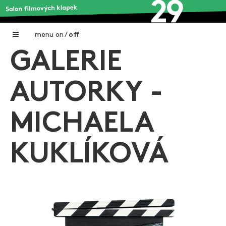
menu
on
/
off
GALERIE
Home
Nadační fond FILMTALENT ZLÍN
AUTORKY -
Galerie filmových klapek
MICHAELA
Autoři filmových klapek
O projektu
KUKLÍKOVÁ
Aktuální výstavy
Aukce filmových klapek
Aktuality