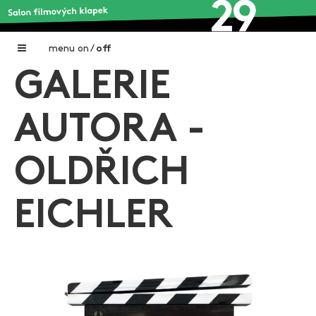
menu
on
/
off
GALERIE
Home
Nadační fond FILMTALENT ZLÍN
AUTORA -
Galerie filmových klapek
OLDŘICH
Autoři filmových klapek
O projektu
EICHLER
Aktuální výstavy
Aukce filmových klapek
Aktuality