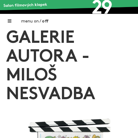
menu
on
/
off
GALERIE
Home
Nadační fond FILMTALENT ZLÍN
AUTORA -
Galerie filmových klapek
MILOŠ
Autoři filmových klapek
O projektu
NESVADBA
Aktuální výstavy
Aukce filmových klapek
Aktuality