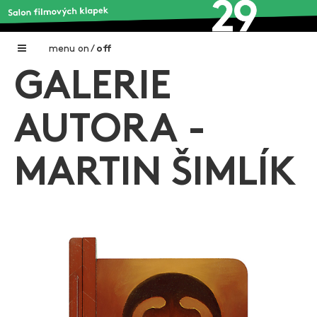
menu
on
/
off
GALERIE
Home
Nadační fond FILMTALENT ZLÍN
AUTORA -
Galerie filmových klapek
MARTIN ŠIMLÍK
Autoři filmových klapek
O projektu
Aktuální výstavy
Aukce filmových klapek
Aktuality